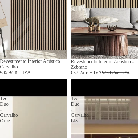
Revestimento Interior Acústico -
PROMOÇÃO
Revestimento Interior Acústico -
-20%
Carvalho
Zebrano
€35.9/un + IVA
€37.2/m² + IVA
€77,18/m² + IVA
Revestimento
Revestimento
Interior
Interior
Swall
Swall
Tec
Tec
Duo
Duo
-
-
Carvalho
Carvalho
Orbe
Liza