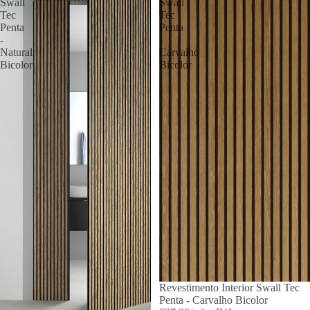
Swall
Swall
Tec
Tec
Penta
Penta
-
-
Natural
Carvalho
Bicolor
Bicolor
Revestimento Interior Swall Tec
Penta - Carvalho Bicolor