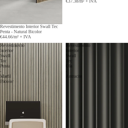
€37.38/m² + IVA
Revestimento Interior Swall Tec
Penta - Natural Bicolor
€44.66/m² + IVA
Revestimento
Revestimento
Interior
Interior
Swall
Swall
Tec
Tec
Penta
Ola
-
-
Marfil
Antracite
Bicolor