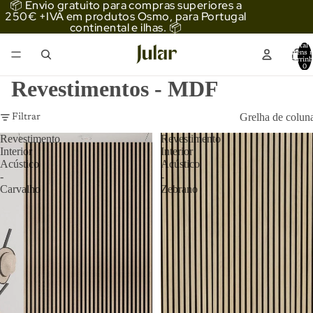
📦 Envio gratuito para compras superiores a
250€ +IVA em produtos Osmo, para Portugal
continental e ilhas. 📦
Total 
itens 
carrinh
0
Revestimentos - MDF
Grelha de colun
Filtrar
Revestimento
Revestimento
Interior
Interior
Acústico
Acústico
-
-
Carvalho
Zebrano