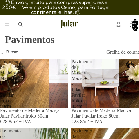
📦 Envio gratuito para compras superiores a
250€ +IVA em produtos Osmo, para Portugal
continental e ilhas. 📦
Total 
itens 
carrinh
0
Pavimentos
Grelha de colun
Filtrar
Pavimento
Pavimento
de
de
Madeira
Madeira
Maciça
Maciça
-
-
Jular
Jular
Pavilar
Pavilar
Iroko
Iroko
50cm
80cm
Pavimento de Madeira Maciça -
Pavimento de Madeira Maciça -
Jular Pavilar Iroko 50cm
Jular Pavilar Iroko 80cm
€28.8/m² + IVA
€28.8/m² + IVA
Pavimento
Pavimento
de
de