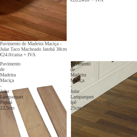
Pavimento de Madeira Maciça -
Jular Taco Macheado Jatobá 38cm
€24.0/caixa + IVA
Pavimento
Pavimento
de
de
Madeira
Madeira
Maciça
Maciça
-
-
Jular
Jular
Lamparquet
Lamparquet
Piquiá
Ipê
22,5cm
25cm