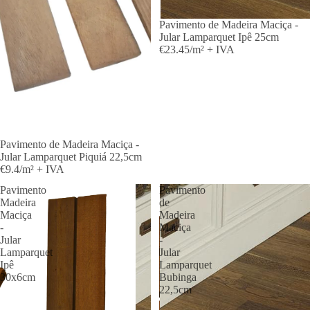
Pavimento de Madeira Maciça -
Jular Lamparquet Ipê 25cm
€23.45/m² + IVA
Pavimento de Madeira Maciça -
Jular Lamparquet Piquiá 22,5cm
€9.4/m² + IVA
Pavimento
Pavimento
Madeira
de
Maciça
Madeira
-
Maciça
Jular
-
Lamparquet
Jular
Ipê
Lamparquet
30x6cm
Bubinga
22,5cm