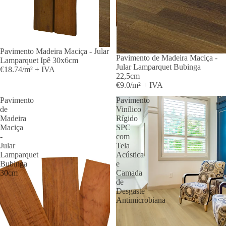
Pavimento Madeira Maciça - Jular
Pavimento de Madeira Maciça -
Lamparquet Ipê 30x6cm
Jular Lamparquet Bubinga
€18.74/m² + IVA
22,5cm
€9.0/m² + IVA
Pavimento
Pavimento
de
Vinílico
Madeira
Rígido
Maciça
SPC
-
com
Jular
Tela
Lamparquet
Acústica
Bubinga
e
30cm
Camada
de
Desgaste
Antimicrobiana