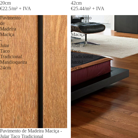
20cm
42cm
€22.5/m² + IVA
€25.44/m² + IVA
Pavimento
Pavimento
de
de
Madeira
Madeira
Maciça
Maciça
-
-
Jular
Jular
Taco
Taco
Tradicional
Tradicional
Mandioqueira
Jatobá
24cm
36cm
Pavimento de Madeira Maciça -
Jular Taco Tradicional