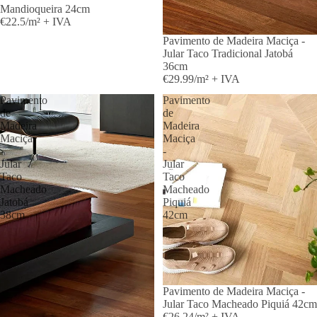
Mandioqueira 24cm
€22.5/m² + IVA
Pavimento de Madeira Maciça -
Jular Taco Tradicional Jatobá
36cm
€29.99/m² + IVA
Pavimento
Pavimento
de
de
Madeira
Madeira
Maciça
Maciça
-
-
Jular
Jular
Taco
Taco
Macheado
Macheado
Jatobá
Piquiá
38cm
42cm
Pavimento de Madeira Maciça -
Jular Taco Macheado Piquiá 42cm
€26.24/m² + IVA