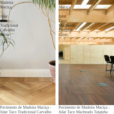
Madeira
Madeira
Maciça
Maciça
-
-
Jular
Jular
Taco
Taco
Tradicional
Macheado
Carvalho
Tatajuba
20cm
42cm
Pavimento de Madeira Maciça -
Pavimento de Madeira Maciça -
Jular Taco Tradicional Carvalho
Jular Taco Macheado Tatajuba