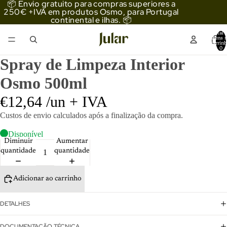
📦 Envio gratuito para compras superiores a
250€ +IVA em produtos Osmo, para Portugal
continental e ilhas. 📦
Total 
itens 
carrinh
0
Spray de Limpeza Interior
Osmo 500ml
€12,64 /un + IVA
Custos de envio
calculados após a finalização da compra.
Disponível
Diminuir
Aumentar
quantidade
quantidade
Reproduzir o
vídeo
Adicionar ao carrinho
DETALHES
DOCUMENTAÇÃO TÉCNICA