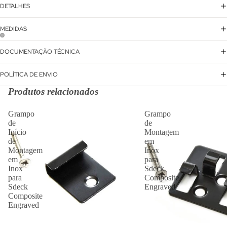
DETALHES
MEDIDAS
DOCUMENTAÇÃO TÉCNICA
POLÍTICA DE ENVIO
Produtos relacionados
Grampo
Grampo
de
de
Início
Montagem
de
em
Montagem
Inox
em
para
Inox
Sdeck
para
Composite
Sdeck
Engraved
Composite
Engraved