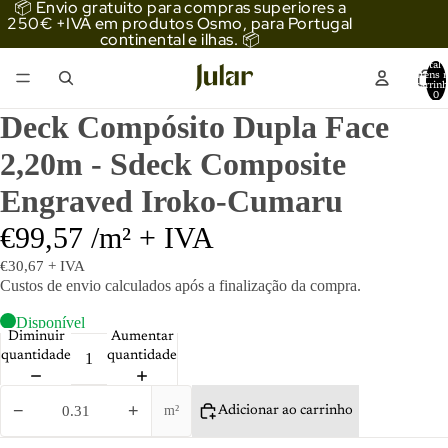
📦 Envio gratuito para compras superiores a
250€ +IVA em produtos Osmo, para Portugal
continental e ilhas. 📦
Total 
itens 
carrinh
0
Deck Compósito Dupla Face
2,20m - Sdeck Composite
Engraved Iroko-Cumaru
€99,57 /m² + IVA
€30,67 + IVA
Custos de envio
calculados após a finalização da compra.
Disponível
Diminuir
Aumentar
quantidade
quantidade
−
+
m²
Adicionar ao carrinho