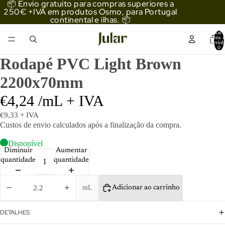
📦 Envio gratuito para compras superiores a
250€ +IVA em produtos Osmo, para Portugal
continental e ilhas. 📦
Total 
itens 
carrinh
0
Rodapé PVC Light Brown
2200x70mm
€4,24 /mL + IVA
€9,33 + IVA
Custos de envio
calculados após a finalização da compra.
Disponível
Diminuir
Aumentar
quantidade
quantidade
−
+
mL
Adicionar ao carrinho
DETALHES