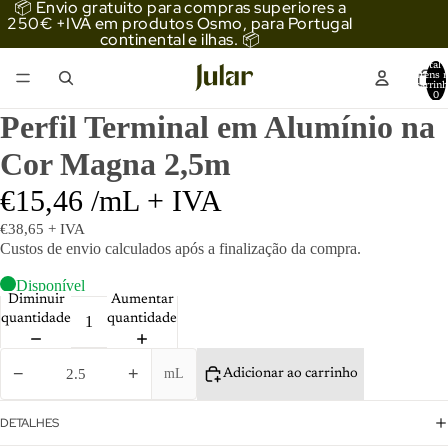
📦 Envio gratuito para compras superiores a
250€ +IVA em produtos Osmo, para Portugal
continental e ilhas. 📦
Total 
itens 
carrinh
0
Perfil Terminal em Alumínio na
Cor Magna 2,5m
€15,46 /mL + IVA
€38,65 + IVA
Custos de envio
calculados após a finalização da compra.
Disponível
Diminuir
Aumentar
quantidade
quantidade
−
+
mL
Adicionar ao carrinho
DETALHES