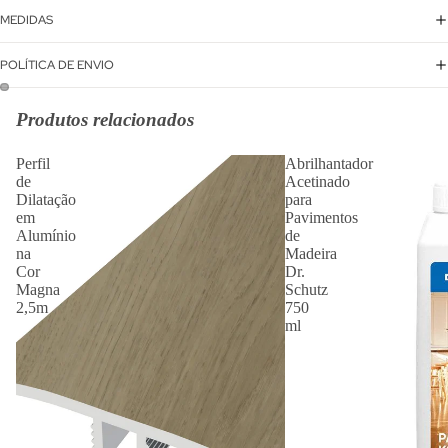
MEDIDAS
POLÍTICA DE ENVIO
Produtos relacionados
Perfil
Abrilhantador
de
Acetinado
Dilatação
para
em
Pavimentos
Alumínio
de
na
Madeira
Cor
Dr.
Magna
Schutz
2,5m
750
ml