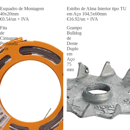
Esquadro de Montagem
Estribo de Alma Interior tipo TU
40x20mm
em Aço 104,5x60mm
€0.54/un + IVA
€16.92/un + IVA
Fita
Grampo
de
Bulldog
Cintagem
de
Perfurada
Dente
10m
Duplo
em
Aço
75
mm