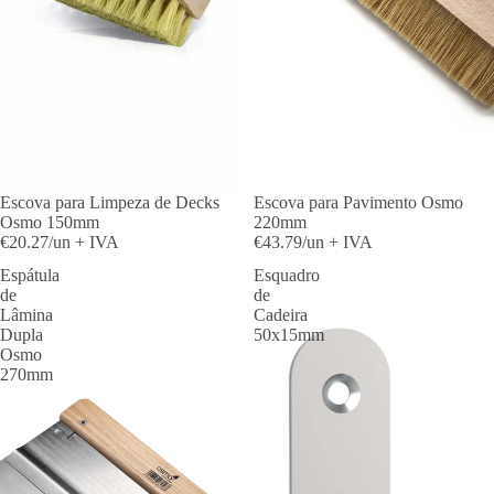
Escova para Limpeza de Decks
ESGOTADO
Escova para Pavimento Osmo
Osmo 150mm
220mm
€20.27/un + IVA
€43.79/un + IVA
Espátula
Esquadro
de
de
Lâmina
Cadeira
Dupla
50x15mm
Osmo
270mm