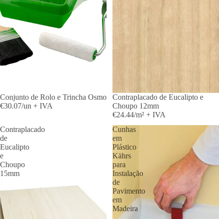
Conjunto de Rolo e Trincha Osmo
Contraplacado de Eucalipto e
€30.07/un + IVA
Choupo 12mm
€24.44/m² + IVA
Contraplacado
Cunhas
de
em
Eucalipto
Plástico
e
Kährs
Choupo
para
15mm
Instalação
de
Pavimento
em
Madeira