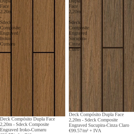
Dupla
Dupla
Face
Face
2,20m
2,20m
-
-
Sdeck
Sdeck
Composite
Composite
Engraved
Engraved
Iroko-
Sucupira-
Cumaru
Cinza
Claro
Deck Compósito Dupla Face
Deck Compósito Dupla Face
2,20m - Sdeck Composite
2,20m - Sdeck Composite
Engraved Sucupira-Cinza Claro
Engraved Iroko-Cumaru
€99.57/m² + IVA