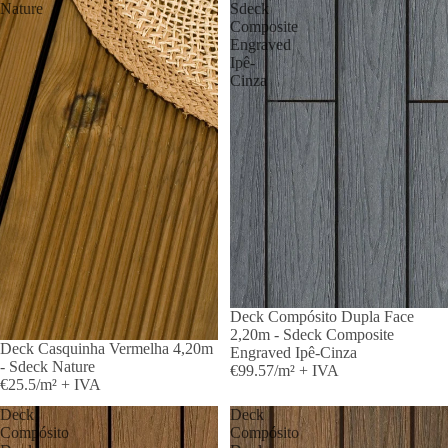
Nature
Sdeck
Composite
Engraved
Ipê-
Cinza
Deck Compósito Dupla Face
2,20m - Sdeck Composite
Deck Casquinha Vermelha 4,20m
Engraved Ipê-Cinza
- Sdeck Nature
€99.57/m² + IVA
€25.5/m² + IVA
Deck
Deck
Compósito
Compósito