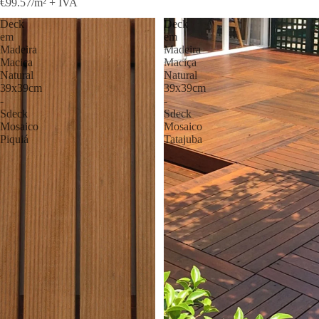
€99.57/m² + IVA
Deck
Deck
em
em
Madeira
Madeira
Maciça
Maciça
Natural
Natural
39x39cm
39x39cm
-
-
Sdeck
Sdeck
Mosaico
Mosaico
Piquiá
Tatajuba