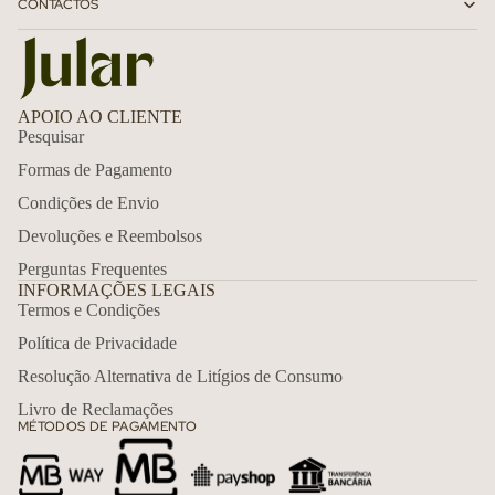
CONTACTOS
APOIO AO CLIENTE
Pesquisar
Formas de Pagamento
Condições de Envio
Devoluções e Reembolsos
Perguntas Frequentes
INFORMAÇÕES LEGAIS
Termos e Condições
Política de Privacidade
Política de reembolso
Resolução Alternativa de Litígios de Consumo
Política de privacidade
Livro de Reclamações
MÉTODOS DE PAGAMENTO
Termos do serviço
Política de envio
Informações de contacto