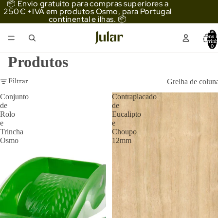
📦 Envio gratuito para compras superiores a
250€ +IVA em produtos Osmo, para Portugal
continental e ilhas. 📦
Total 
itens 
carrinh
0
Produtos
Grelha de colun
Filtrar
Conjunto
Contraplacado
de
de
Rolo
Eucalipto
e
e
Trincha
Choupo
Osmo
12mm