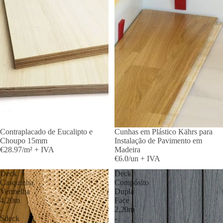
Contraplacado de Eucalipto e
Cunhas em Plástico Kährs para
Choupo 15mm
Instalação de Pavimento em
€28.97/m² + IVA
Madeira
€6.0/un + IVA
Deck
Deck
Casquinha
Compósito
Vermelha
Dupla
4,20m
Face
-
2,20m
Sdeck
-