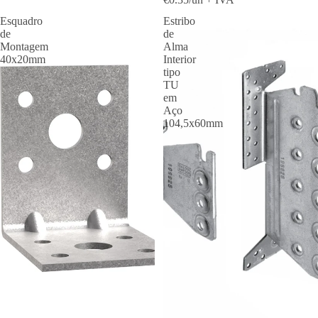
Esquadro
Estribo
de
de
Montagem
Alma
40x20mm
Interior
tipo
TU
em
Aço
104,5x60mm