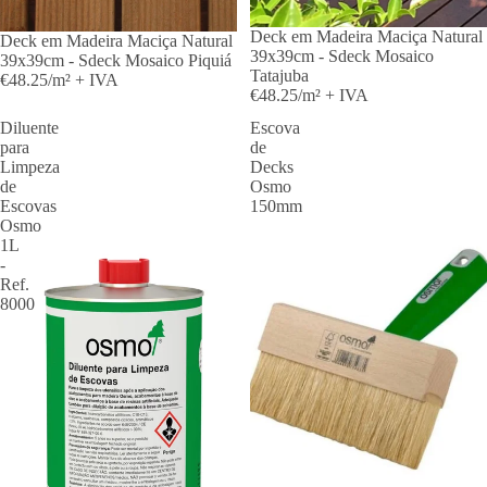
Deck em Madeira Maciça Natural
Deck em Madeira Maciça Natural
39x39cm - Sdeck Mosaico
39x39cm - Sdeck Mosaico Piquiá
Tatajuba
€48.25/m² + IVA
€48.25/m² + IVA
Diluente
Escova
para
de
Limpeza
Decks
de
Osmo
Escovas
150mm
Osmo
1L
-
Ref.
8000